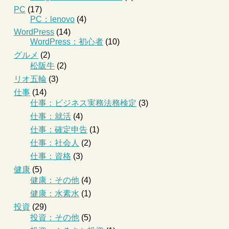
PC
(17)
PC：lenovo
(4)
WordPress
(14)
WordPress：初心者
(10)
グルメ
(2)
松阪牛
(2)
リオ五輪
(3)
仕事
(14)
仕事：ビジネス実務法務検定
(3)
仕事：就活
(4)
仕事：確定申告
(1)
仕事：社会人
(2)
仕事：資格
(3)
健康
(5)
健康：その他
(4)
健康：水素水
(1)
投資
(29)
投資：その他
(5)