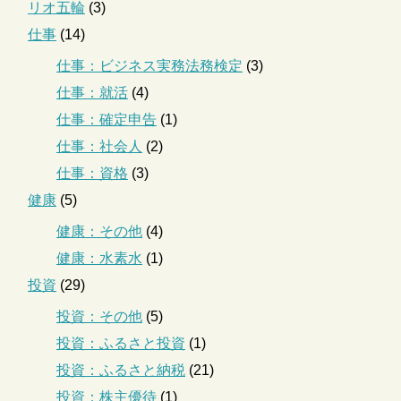
リオ五輪
(3)
仕事
(14)
仕事：ビジネス実務法務検定
(3)
仕事：就活
(4)
仕事：確定申告
(1)
仕事：社会人
(2)
仕事：資格
(3)
健康
(5)
健康：その他
(4)
健康：水素水
(1)
投資
(29)
投資：その他
(5)
投資：ふるさと投資
(1)
投資：ふるさと納税
(21)
投資：株主優待
(1)