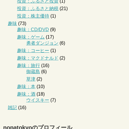
投資：ふるさと投資
(1)
投資：ふるさと納税
(21)
投資：株主優待
(1)
趣味
(73)
趣味：CD/DVD
(9)
趣味：ゲーム
(17)
勇者ダンジョン
(6)
趣味：コーヒー
(1)
趣味：マクドナルド
(2)
趣味：旅行
(16)
御蔵島
(6)
草津
(2)
趣味：本
(10)
趣味：酒
(18)
ウイスキー
(7)
雑記
(16)
nopatokyoのプロフィール