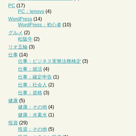
PC
(17)
PC：lenovo
(4)
WordPress
(14)
WordPress：初心者
(10)
グルメ
(2)
松阪牛
(2)
リオ五輪
(3)
仕事
(14)
仕事：ビジネス実務法務検定
(3)
仕事：就活
(4)
仕事：確定申告
(1)
仕事：社会人
(2)
仕事：資格
(3)
健康
(5)
健康：その他
(4)
健康：水素水
(1)
投資
(29)
投資：その他
(5)