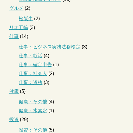
グルメ
(2)
松阪牛
(2)
リオ五輪
(3)
仕事
(14)
仕事：ビジネス実務法務検定
(3)
仕事：就活
(4)
仕事：確定申告
(1)
仕事：社会人
(2)
仕事：資格
(3)
健康
(5)
健康：その他
(4)
健康：水素水
(1)
投資
(29)
投資：その他
(5)