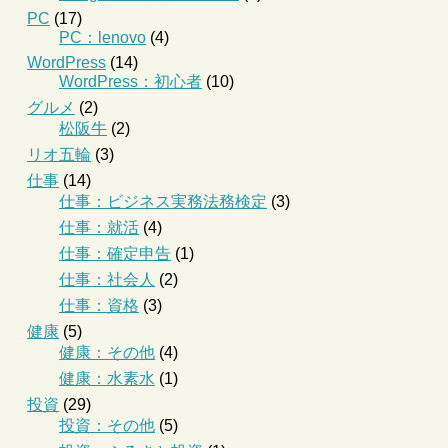
PC
(17)
PC：lenovo
(4)
WordPress
(14)
WordPress：初心者
(10)
グルメ
(2)
松阪牛
(2)
リオ五輪
(3)
仕事
(14)
仕事：ビジネス実務法務検定
(3)
仕事：就活
(4)
仕事：確定申告
(1)
仕事：社会人
(2)
仕事：資格
(3)
健康
(5)
健康：その他
(4)
健康：水素水
(1)
投資
(29)
投資：その他
(5)