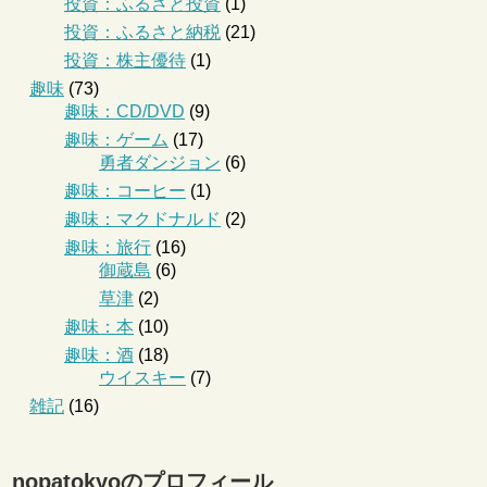
投資：ふるさと投資
(1)
投資：ふるさと納税
(21)
投資：株主優待
(1)
趣味
(73)
趣味：CD/DVD
(9)
趣味：ゲーム
(17)
勇者ダンジョン
(6)
趣味：コーヒー
(1)
趣味：マクドナルド
(2)
趣味：旅行
(16)
御蔵島
(6)
草津
(2)
趣味：本
(10)
趣味：酒
(18)
ウイスキー
(7)
雑記
(16)
nopatokyoのプロフィール