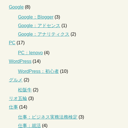
Google
(8)
Google：Blogger
(3)
Google：アドセンス
(1)
Google：アナリティクス
(2)
PC
(17)
PC：lenovo
(4)
WordPress
(14)
WordPress：初心者
(10)
グルメ
(2)
松阪牛
(2)
リオ五輪
(3)
仕事
(14)
仕事：ビジネス実務法務検定
(3)
仕事：就活
(4)